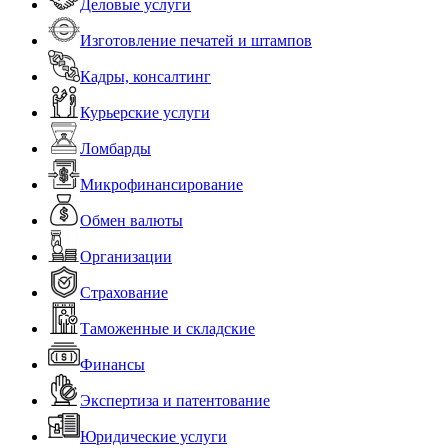
Деловые услуги
Изготовление печатей и штампов
Кадры, консалтинг
Курьерские услуги
Ломбарды
Микрофинансирование
Обмен валюты
Организации
Страхование
Таможенные и складские
Финансы
Экспертиза и патентование
Юридические услуги