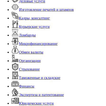
Деловые услуги
Изготовление печатей и штампов
Кадры, консалтинг
Курьерские услуги
Ломбарды
Микрофинансирование
Обмен валюты
Организации
Страхование
Таможенные и складские
Финансы
Экспертиза и патентование
Юридические услуги