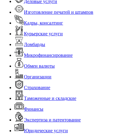
Деловые услуги
Изготовление печатей и штампов
Кадры, консалтинг
Курьерские услуги
Ломбарды
Микрофинансирование
Обмен валюты
Организации
Страхование
Таможенные и складские
Финансы
Экспертиза и патентование
Юридические услуги