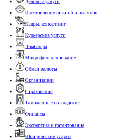
Деловые услуги
Изготовление печатей и штампов
Кадры, консалтинг
Курьерские услуги
Ломбарды
Микрофинансирование
Обмен валюты
Организации
Страхование
Таможенные и складские
Финансы
Экспертиза и патентование
Юридические услуги