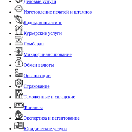
Деловые услуги
Изготовление печатей и штампов
Кадры, консалтинг
Курьерские услуги
Ломбарды
Микрофинансирование
Обмен валюты
Организации
Страхование
Таможенные и складские
Финансы
Экспертиза и патентование
Юридические услуги