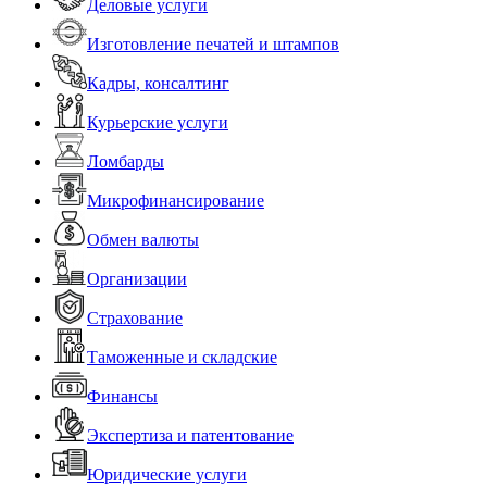
Деловые услуги
Изготовление печатей и штампов
Кадры, консалтинг
Курьерские услуги
Ломбарды
Микрофинансирование
Обмен валюты
Организации
Страхование
Таможенные и складские
Финансы
Экспертиза и патентование
Юридические услуги