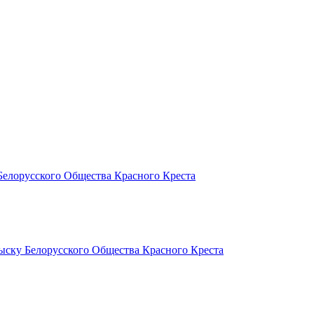
Белорусского Общества Красного Креста
ыску Белорусского Общества Красного Креста