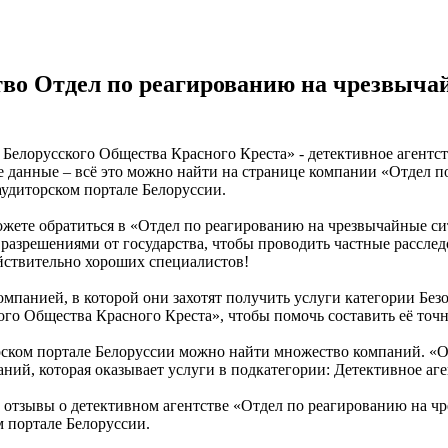
во Отдел по реагированию на чрезвыча
елорусского Общества Красного Креста» - детективное агентств
е данные – всё это можно найти на странице компании «Отдел 
удиторском портале Белоруссии.
можете обратиться в «Отдел по реагированию на чрезвычайные с
азрешениями от государства, чтобы проводить частные расслед
ействительно хороших специалистов!
мпанией, в которой они захотят получить услуги категории Безо
го Общества Красного Креста», чтобы помочь составить её точ
рском портале Белоруссии можно найти множество компаний. «О
ний, которая оказывает услуги в подкатегории: Детективное аге
 отзывы о детективном агентстве «Отдел по реагированию на ч
 портале Белоруссии.