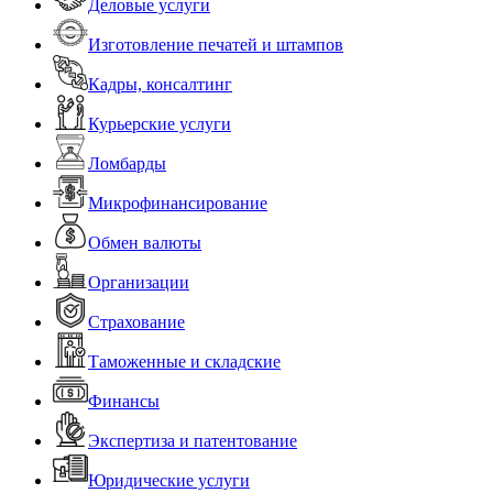
Деловые услуги
Изготовление печатей и штампов
Кадры, консалтинг
Курьерские услуги
Ломбарды
Микрофинансирование
Обмен валюты
Организации
Страхование
Таможенные и складские
Финансы
Экспертиза и патентование
Юридические услуги