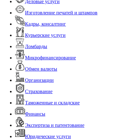
Деловые услуги
Изготовление печатей и штампов
Кадры, консалтинг
Курьерские услуги
Ломбарды
Микрофинансирование
Обмен валюты
Организации
Страхование
Таможенные и складские
Финансы
Экспертиза и патентование
Юридические услуги