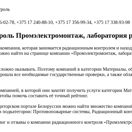
троль
6-02-78, +375 17 240-88-10, +375 17 356-99-34, +375 17 338-93-98
оль Промэлектромонтаж, лаборатория 
омпания, которая занимается радиационным контролем и находящ
 можно найти на странице компании «Промэлектромонтаж, лабо
сложно оказывать. Поэтому компаний в категории Материалы, об
рошла все необходимые государственные проверки, а также обл
омпанией, в которой они захотят получить услуги категории Мат
тобы помочь составить её точный рейтинг.
диторском портале Белоруссии можно найти множество компани
ги в подкатегории: Противопожарные системы, Радиационный кон
нг и отзывы о компании радиационного контроля «Промэлектро