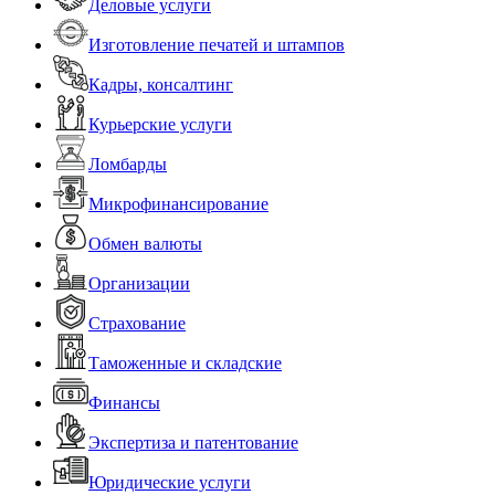
Деловые услуги
Изготовление печатей и штампов
Кадры, консалтинг
Курьерские услуги
Ломбарды
Микрофинансирование
Обмен валюты
Организации
Страхование
Таможенные и складские
Финансы
Экспертиза и патентование
Юридические услуги