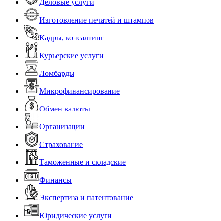
Деловые услуги
Изготовление печатей и штампов
Кадры, консалтинг
Курьерские услуги
Ломбарды
Микрофинансирование
Обмен валюты
Организации
Страхование
Таможенные и складские
Финансы
Экспертиза и патентование
Юридические услуги