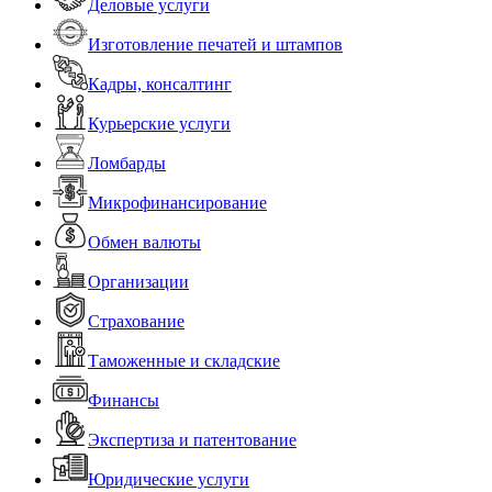
Деловые услуги
Изготовление печатей и штампов
Кадры, консалтинг
Курьерские услуги
Ломбарды
Микрофинансирование
Обмен валюты
Организации
Страхование
Таможенные и складские
Финансы
Экспертиза и патентование
Юридические услуги