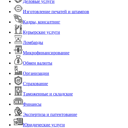
Деловые услуги
Изготовление печатей и штампов
Кадры, консалтинг
Курьерские услуги
Ломбарды
Микрофинансирование
Обмен валюты
Организации
Страхование
Таможенные и складские
Финансы
Экспертиза и патентование
Юридические услуги