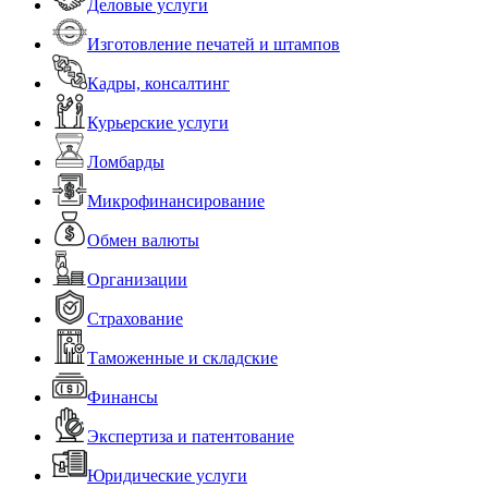
Деловые услуги
Изготовление печатей и штампов
Кадры, консалтинг
Курьерские услуги
Ломбарды
Микрофинансирование
Обмен валюты
Организации
Страхование
Таможенные и складские
Финансы
Экспертиза и патентование
Юридические услуги