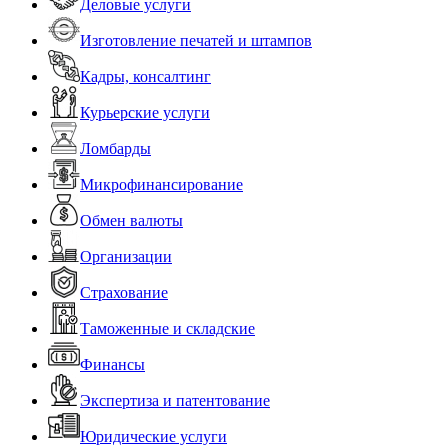
Деловые услуги
Изготовление печатей и штампов
Кадры, консалтинг
Курьерские услуги
Ломбарды
Микрофинансирование
Обмен валюты
Организации
Страхование
Таможенные и складские
Финансы
Экспертиза и патентование
Юридические услуги