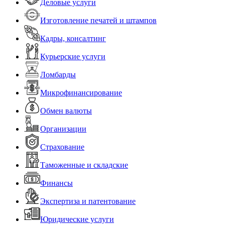
Деловые услуги
Изготовление печатей и штампов
Кадры, консалтинг
Курьерские услуги
Ломбарды
Микрофинансирование
Обмен валюты
Организации
Страхование
Таможенные и складские
Финансы
Экспертиза и патентование
Юридические услуги