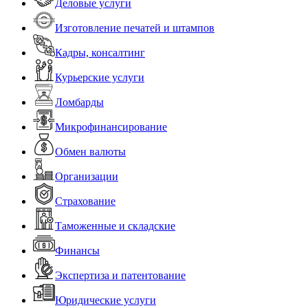
Деловые услуги
Изготовление печатей и штампов
Кадры, консалтинг
Курьерские услуги
Ломбарды
Микрофинансирование
Обмен валюты
Организации
Страхование
Таможенные и складские
Финансы
Экспертиза и патентование
Юридические услуги