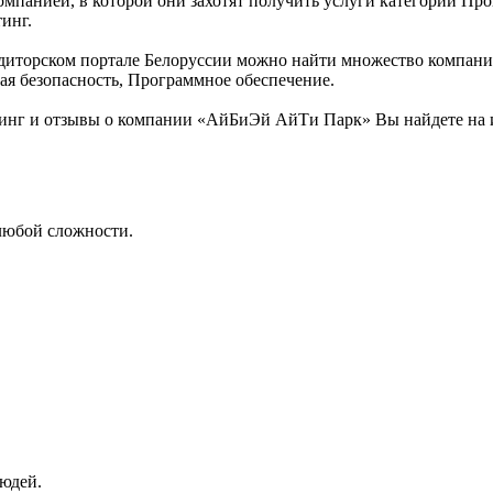
омпанией, в которой они захотят получить услуги категории Про
инг.
иторском портале Белоруссии можно найти множество компаний
ая безопасность, Программное обеспечение.
инг и отзывы о компании «АйБиЭй АйТи Парк» Вы найдете на 
любой сложности.
юдей.