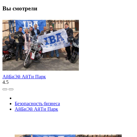
Вы смотрели
АйБиЭй АйТи Парк
4.5
Безопасность бизнеса
АйБиЭй АйТи Парк