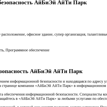
безопасность АйБиЭй АйТи Парк
 расположение, офисное здание, супер организация, талантлив
ть, Программное обеспечение
зопасность АйБиЭй АйТи Парк
нием информационной безопасности и находящаяся по адресу ул.
 на странице компании «АйБиЭй АйТи Парк» в информационном 
слуга обеспечения информационной безопасности. Специалисты
Обращайтесь в «АйБиЭй АйТи Парк» за любыми услугами по обес