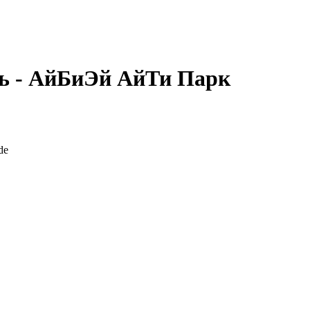
ь - АйБиЭй АйТи Парк