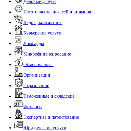
Деловые услуги
Изготовление печатей и штампов
Кадры, консалтинг
Курьерские услуги
Ломбарды
Микрофинансирование
Обмен валюты
Организации
Страхование
Таможенные и складские
Финансы
Экспертиза и патентование
Юридические услуги