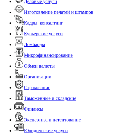
Деловые услуги
Изготовление печатей и штампов
Кадры, консалтинг
Курьерские услуги
Ломбарды
Микрофинансирование
Обмен валюты
Организации
Страхование
Таможенные и складские
Финансы
Экспертиза и патентование
Юридические услуги